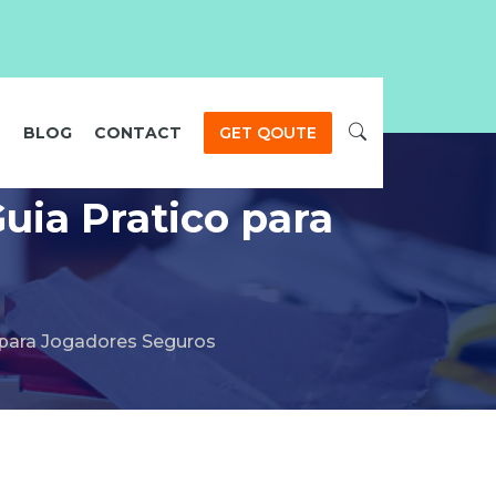
T
BLOG
CONTACT
GET QOUTE
uia Pratico para
 para Jogadores Seguros