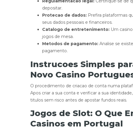
Regulamentacao legal:
Certifique-se de q
depositar.
Protecao de dados:
Prefira plataformas q
seus dados pessoais e financeiros.
Catalogo de entretenimento:
Um casino 
jogos de mesa.
Metodos de pagamento:
Analise se exist
pagamento.
Instrucoes Simples pa
Novo Casino Portugue
O procedimento de criacao de conta numa plataf
Apos criar a sua conta e verificar a sua identida
titulos sem risco antes de apostar fundos reais.
Jogos de Slot: O Que 
Casinos em Portugal