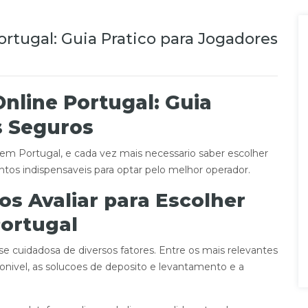
ortugal: Guia Pratico para Jogadores
nline Portugal: Guia
s Seguros
 em Portugal, e cada vez mais necessario saber escolher
tos indispensaveis para optar pelo melhor operador.
os Avaliar para Escolher
ortugal
e cuidadosa de diversos fatores. Entre os mais relevantes
sponivel, as solucoes de deposito e levantamento e a