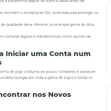
ue a plataforma dispoe de licenca valida antes de
ue recorram a encriptacao SSL avancada para proteger os
de qualidade deve oferecer uma ampla gama de slots,
em carteiras digitais e transferencias como opcoes de
ra Iniciar uma Conta num
s
orma de jogo costuma ser pouco complexo e acessivel.
de, podera navegar por toda a gama de jogos e testar os
Encontrar nos Novos