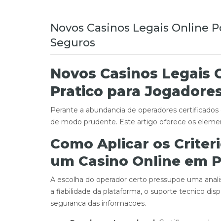
Novos Casinos Legais Online P
Seguros
Novos Casinos Legais O
Pratico para Jogadore
Perante a abundancia de operadores certificados
de modo prudente. Este artigo oferece os elemen
Como Aplicar os Criteri
um Casino Online em P
A escolha do operador certo pressupoe uma analis
a fiabilidade da plataforma, o suporte tecnico di
seguranca das informacoes.