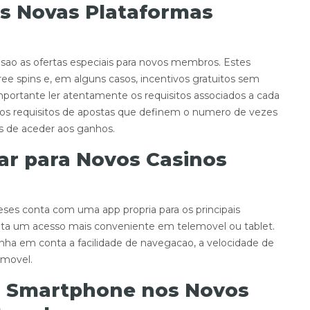
s Novas Plataformas
 sao as ofertas especiais para novos membros. Estes
free spins e, em alguns casos, incentivos gratuitos sem
importante ler atentamente os requisitos associados a cada
nos requisitos de apostas que definem o numero de vezes
es de aceder aos ganhos.
ar para Novos Casinos
ses conta com uma app propria para os principais
ilita um acesso mais conveniente em telemovel ou tablet.
enha em conta a facilidade de navegacao, a velocidade de
 movel.
o Smartphone nos Novos