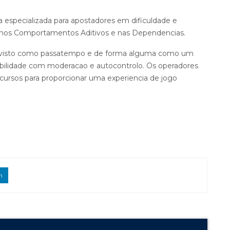
ia especializada para apostadores em dificuldade e
ao nos Comportamentos Aditivos e nas Dependencias.
r visto como passatempo e de forma alguma como um
abilidade com moderacao e autocontrolo. Os operadores
ursos para proporcionar uma experiencia de jogo
n