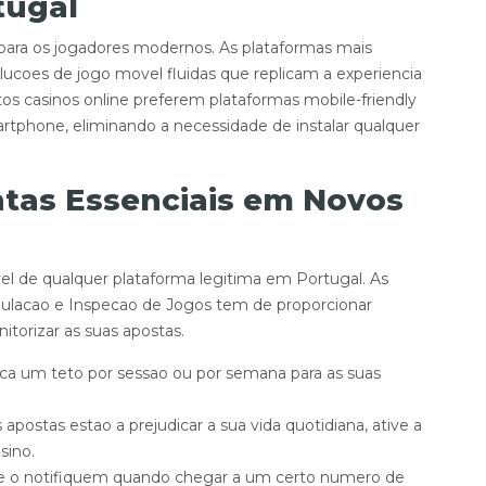
tugal
 para os jogadores modernos. As plataformas mais
ucoes de jogo movel fluidas que replicam a experiencia
os casinos online preferem plataformas mobile-friendly
tphone, eliminando a necessidade de instalar qualquer
tas Essenciais em Novos
vel de qualquer plataforma legitima em Portugal. As
ulacao e Inspecao de Jogos tem de proporcionar
orizar as suas apostas.
ca um teto por sessao ou por semana para as suas
apostas estao a prejudicar a sua vida quotidiana, ative a
sino.
ue o notifiquem quando chegar a um certo numero de