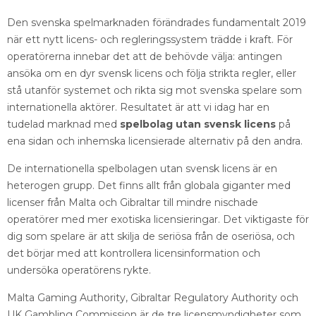
Den svenska spelmarknaden förändrades fundamentalt 2019
när ett nytt licens- och regleringssystem trädde i kraft. För
operatörerna innebar det att de behövde välja: antingen
ansöka om en dyr svensk licens och följa strikta regler, eller
stå utanför systemet och rikta sig mot svenska spelare som
internationella aktörer. Resultatet är att vi idag har en
tudelad marknad med
spelbolag utan svensk licens
på
ena sidan och inhemska licensierade alternativ på den andra.
De internationella spelbolagen utan svensk licens är en
heterogen grupp. Det finns allt från globala giganter med
licenser från Malta och Gibraltar till mindre nischade
operatörer med mer exotiska licensieringar. Det viktigaste för
dig som spelare är att skilja de seriösa från de oseriösa, och
det börjar med att kontrollera licensinformation och
undersöka operatörens rykte.
Malta Gaming Authority, Gibraltar Regulatory Authority och
UK Gambling Commission är de tre licensmyndigheter som