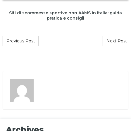
Siti di scommesse sportive non AAMS in Italia: guida
pratica e consigli
Post navigation
Previous Post
Next Post
Archives