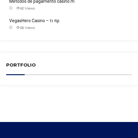
Métodos de pagamento casino m
60
Views
VegasHero Casino – τι πρ
66
Views
PORTFOLIO