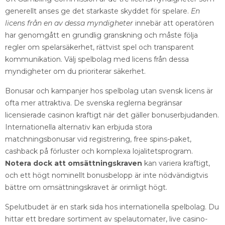
generellt anses ge det starkaste skyddet för spelare.
En
licens från en av dessa myndigheter
innebär att operatören
har genomgått en grundlig granskning och måste följa
regler om spelarsäkerhet, rättvist spel och transparent
kommunikation. Välj spelbolag med licens från dessa
myndigheter om du prioriterar säkerhet.
Bonusar och kampanjer hos spelbolag utan svensk licens är
ofta mer attraktiva. De svenska reglerna begränsar
licensierade casinon kraftigt när det gäller bonuserbjudanden.
Internationella alternativ kan erbjuda stora
matchningsbonusar vid registrering, free spins-paket,
cashback på förluster och komplexa lojalitetsprogram.
Notera dock att omsättningskraven
kan variera kraftigt,
och ett högt nominellt bonusbelopp är inte nödvändigtvis
bättre om omsättningskravet är orimligt högt.
Spelutbudet är en stark sida hos internationella spelbolag. Du
hittar ett bredare sortiment av spelautomater, live casino-