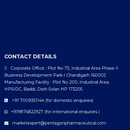
CONTACT DETAILS
Corporate Office : Plot No 73, Industrial Area Phase II
Business Development Park-I Chandigarh 160002
Manufacturing Facility : Plot No 200, Industrial Area,
HPSIDC, Baddi, Distt-Solan HP 173205
+91 7009351144 (for domestic enquiries)
+919876822927 (for international enquiries )
marketexpert@pentagonpharmaceutical.com