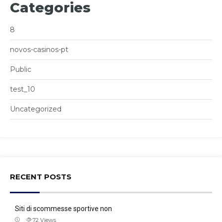
Categories
8
novos-casinos-pt
Public
test_10
Uncategorized
RECENT POSTS
Siti di scommesse sportive non
72
Views