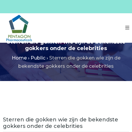
Sterren die gokken wie zijn de bekendste
gokkers onder de celebrities
Home
›
Public
›
Sterren die gokken wie zijn de
bekendste gokkers onder de celebrities
Sterren die gokken wie zijn de bekendste
gokkers onder de celebrities