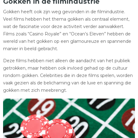
Gokken in de filmindustrie
Gokken heeft ook zijn weg gevonden in de filmindustrie.
Veel films hebben het thema gokken als centraal element,
wat de fascinatie voor deze activiteit verder aanwakkert.
Films zoals “Casino Royale” en “Ocean’s Eleven” hebben de
wereld van het gokken op een glamoureuze en spannende
manier in beeld gebracht.
Deze films hebben niet alleen de aandacht van het publiek
getrokken, maar hebben ook invloed gehad op de cultuur
rondom gokken. Celebrities die in deze films spelen, worden
vaak gezien als de belichaming van de luxe en spanning die
gokken met zich meebrengt.