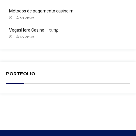
Métodos de pagamento casino m
58
Views
VegasHero Casino – τι πρ
65
Views
PORTFOLIO