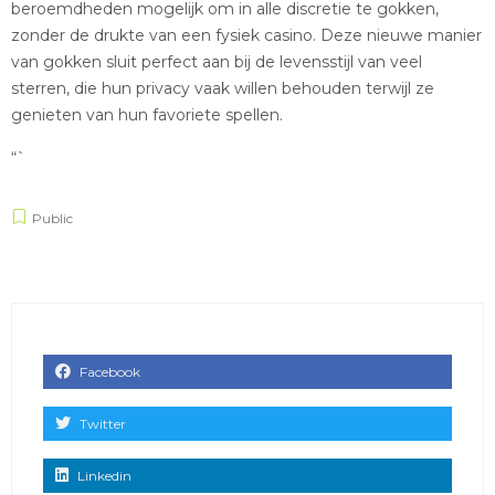
beroemdheden mogelijk om in alle discretie te gokken,
zonder de drukte van een fysiek casino. Deze nieuwe manier
van gokken sluit perfect aan bij de levensstijl van veel
sterren, die hun privacy vaak willen behouden terwijl ze
genieten van hun favoriete spellen.
“`
Public
Facebook
Twitter
Linkedin