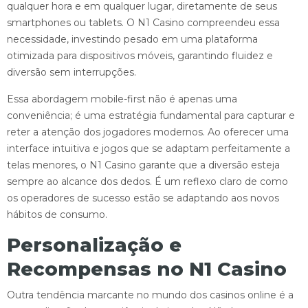
qualquer hora e em qualquer lugar, diretamente de seus
smartphones ou tablets. O N1 Casino compreendeu essa
necessidade, investindo pesado em uma plataforma
otimizada para dispositivos móveis, garantindo fluidez e
diversão sem interrupções.
Essa abordagem mobile-first não é apenas uma
conveniência; é uma estratégia fundamental para capturar e
reter a atenção dos jogadores modernos. Ao oferecer uma
interface intuitiva e jogos que se adaptam perfeitamente a
telas menores, o N1 Casino garante que a diversão esteja
sempre ao alcance dos dedos. É um reflexo claro de como
os operadores de sucesso estão se adaptando aos novos
hábitos de consumo.
Personalização e
Recompensas no N1 Casino
Outra tendência marcante no mundo dos casinos online é a