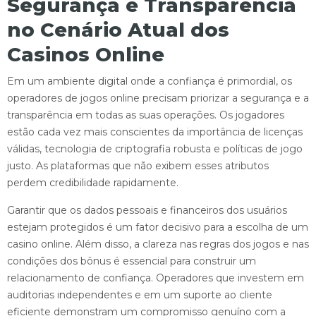
Segurança e Transparência
no Cenário Atual dos
Casinos Online
Em um ambiente digital onde a confiança é primordial, os
operadores de jogos online precisam priorizar a segurança e a
transparência em todas as suas operações. Os jogadores
estão cada vez mais conscientes da importância de licenças
válidas, tecnologia de criptografia robusta e políticas de jogo
justo. As plataformas que não exibem esses atributos
perdem credibilidade rapidamente.
Garantir que os dados pessoais e financeiros dos usuários
estejam protegidos é um fator decisivo para a escolha de um
casino online. Além disso, a clareza nas regras dos jogos e nas
condições dos bônus é essencial para construir um
relacionamento de confiança. Operadores que investem em
auditorias independentes e em um suporte ao cliente
eficiente demonstram um compromisso genuíno com a