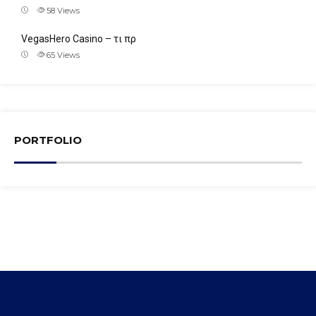
58
Views
VegasHero Casino – τι πρ
65
Views
PORTFOLIO