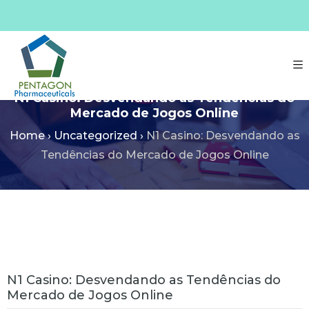
N1 Casino: Desvendando as Tendências do
Mercado de Jogos Online
Home
›
Uncategorized
›
N1 Casino: Desvendando as
Tendências do Mercado de Jogos Online
N1 Casino: Desvendando as Tendências do
Mercado de Jogos Online