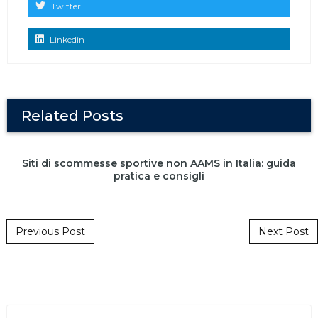
Twitter
Linkedin
Related Posts
Siti di scommesse sportive non AAMS in Italia: guida
pratica e consigli
Post navigation
Previous Post
Next Post