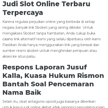
Judi Slot Online Terbaru
Terpercaya
Karena regulasi perjudian online yang berbeda di setiap
negara, banyak link Sbobet yang sering diblokir. Untuk
mengakses Sbobet tanpa hambatan, Anda cukup buka
casino
link alternatif resmi yang selalu diperbarui oleh kami.
Pastikan Anda hanya menggunakan link yang berasal dari
sumber resmi sbobet untuk menghindari penipuan atau
akses ke situs palsu.
Respons Laporan Jusuf
Kalla, Kuasa Hukum Rismon
Bantah Soal Pencemaran
Nama Baik
Selain itu, obat antagonis opioid juga biasanya diberikan
untuk kasus judi online akibat efek samping penyalahgunaan