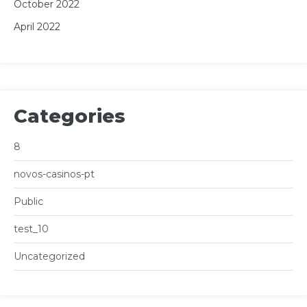
October 2022
April 2022
Categories
8
novos-casinos-pt
Public
test_10
Uncategorized