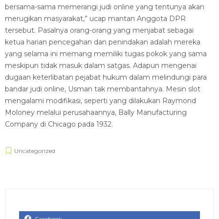
bersama-sama memerangi judi online yang tentunya akan
merugikan masyarakat,” ucap mantan Anggota DPR
tersebut. Pasalnya orang-orang yang menjabat sebagai
ketua harian pencegahan dan penindakan adalah mereka
yang selama ini memang memiliki tugas pokok yang sama
meskipun tidak masuk dalam satgas. Adapun mengenai
dugaan keterlibatan pejabat hukum dalam melindungi para
bandar judi online, Usman tak membantahnya. Mesin slot
mengalami modifikasi, seperti yang dilakukan Raymond
Moloney melalui perusahaannya, Bally Manufacturing
Company di Chicago pada 1932.
Uncategorized
Facebook