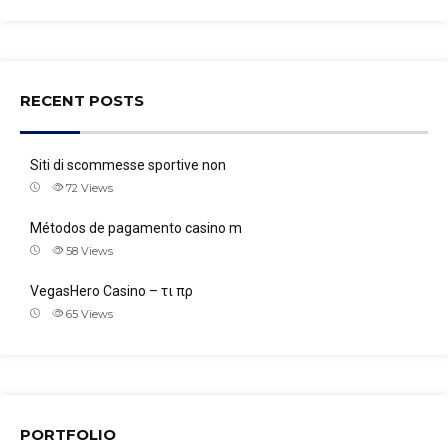
RECENT POSTS
Siti di scommesse sportive non
72
Views
Métodos de pagamento casino m
58
Views
VegasHero Casino – τι πρ
65
Views
PORTFOLIO