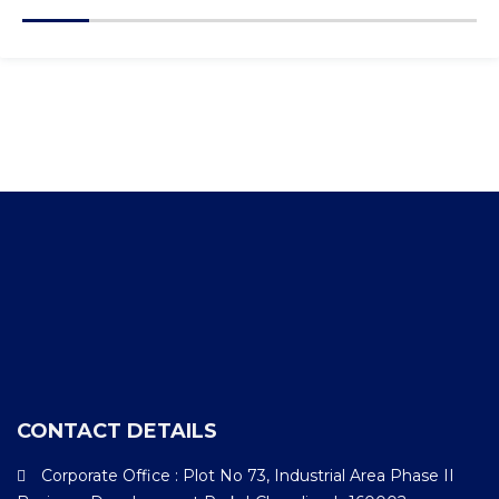
CONTACT DETAILS
Corporate Office : Plot No 73, Industrial Area Phase II