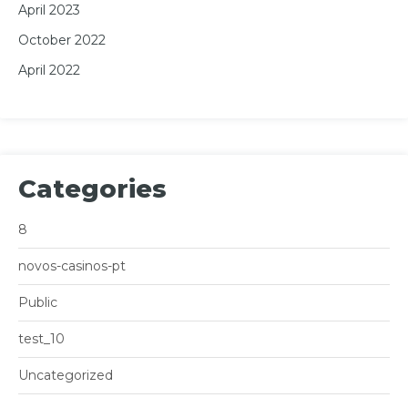
April 2023
October 2022
April 2022
Categories
8
novos-casinos-pt
Public
test_10
Uncategorized