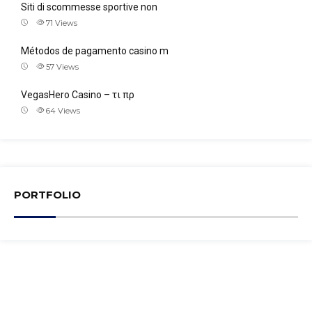
Siti di scommesse sportive non
71
Views
Métodos de pagamento casino m
57
Views
VegasHero Casino – τι πρ
64
Views
PORTFOLIO