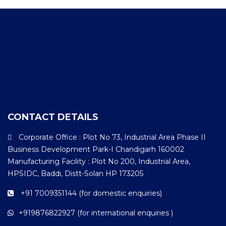
CONTACT DETAILS
Corporate Office : Plot No 73, Industrial Area Phase II
Business Development Park-I Chandigarh 160002
Manufacturing Facility : Plot No 200, Industrial Area,
HPSIDC, Baddi, Distt-Solan HP 173205
+91 7009351144 (for domestic enquiries)
+919876822927 (for international enquiries )