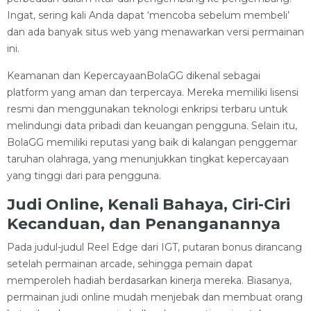
Ingat, sering kali Anda dapat ‘mencoba sebelum membeli’
dan ada banyak situs web yang menawarkan versi permainan
ini.
Keamanan dan KepercayaanBolaGG dikenal sebagai
platform yang aman dan terpercaya. Mereka memiliki lisensi
resmi dan menggunakan teknologi enkripsi terbaru untuk
melindungi data pribadi dan keuangan pengguna. Selain itu,
BolaGG memiliki reputasi yang baik di kalangan penggemar
taruhan olahraga, yang menunjukkan tingkat kepercayaan
yang tinggi dari para pengguna.
Judi Online, Kenali Bahaya, Ciri-Ciri
Kecanduan, dan Penanganannya
Pada judul-judul Reel Edge dari IGT, putaran bonus dirancang
setelah permainan arcade, sehingga pemain dapat
memperoleh hadiah berdasarkan kinerja mereka. Biasanya,
permainan judi online mudah menjebak dan membuat orang