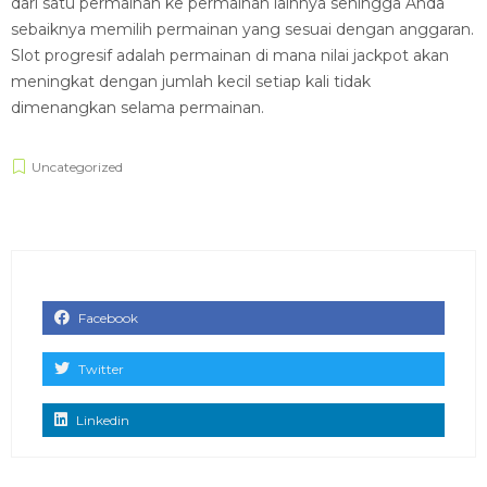
dari satu permainan ke permainan lainnya sehingga Anda
sebaiknya memilih permainan yang sesuai dengan anggaran.
Slot progresif adalah permainan di mana nilai jackpot akan
meningkat dengan jumlah kecil setiap kali tidak
dimenangkan selama permainan.
Uncategorized
Facebook
Twitter
Linkedin