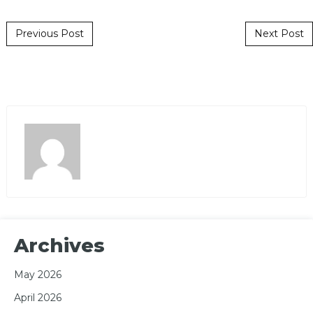
Post navigation
Previous Post
Next Post
Archives
May 2026
April 2026