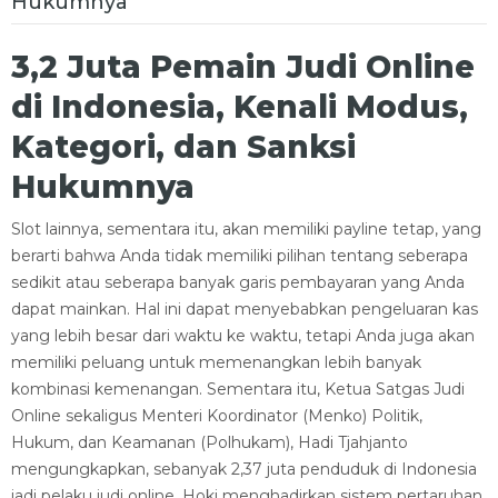
Hukumnya
3,2 Juta Pemain Judi Online
di Indonesia, Kenali Modus,
Kategori, dan Sanksi
Hukumnya
Slot lainnya, sementara itu, akan memiliki payline tetap, yang
berarti bahwa Anda tidak memiliki pilihan tentang seberapa
sedikit atau seberapa banyak garis pembayaran yang Anda
dapat mainkan. Hal ini dapat menyebabkan pengeluaran kas
yang lebih besar dari waktu ke waktu, tetapi Anda juga akan
memiliki peluang untuk memenangkan lebih banyak
kombinasi kemenangan. Sementara itu, Ketua Satgas Judi
Online sekaligus Menteri Koordinator (Menko) Politik,
Hukum, dan Keamanan (Polhukam), Hadi Tjahjanto
mengungkapkan, sebanyak 2,37 juta penduduk di Indonesia
jadi pelaku judi online. Hoki menghadirkan sistem pertaruhan