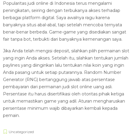
Popularitas judi online di Indonesia terus mengalami
peningkatan, seiring dengan terbukanya akses terhadap
berbagai platform digital. Saya awalnya ragu karena
banyaknya situs abal-abal, tapi setelah mencoba ternyata
benar-benar berbeda. Game-game yang disediakan sangat
fair tanpa bot, terbukti dari banyaknya kemenangan saya.
Jika Anda telah mengisi deposit, silahkan pilih permainan slot
yang ingin Anda akses. Setelah itu, silahkan tentukan jumlah
paylines yang diinginkan lalu tentukan nilai koin yang ingin
Anda pasang untuk setiap putarannya. Random Number
Generator (RNG) bertanggung jawab atas persentase
pembayaran dari permainan judi slot online uang asli.
Persentase itu harus disertifikasi oleh otoritas pihak ketiga
untuk memastikan game yang adil. Aturan mengharuskan
persentase minimum wajib dibayarkan kembali kepada
pemain.
Uncategorized