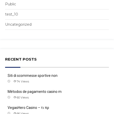
Public
test_10
Uncategorized
RECENT POSTS
Siti di scommesse sportive non
74
Views
Métodos de pagamento casino m
60
Views
VegasHero Casino – τι πρ
66
Views